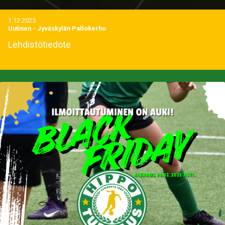
1.12.2025
Uutinen
-
Jyväskylän Pallokerho
Lehdistötiedote