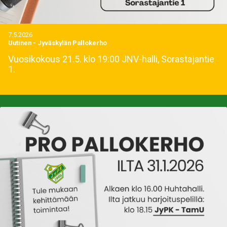
7.5.2026
Uutinen
-
Jyväskylän Pallokerho
Vuosikokous 21.5. klo 19:00 JNV-halli, Sorastajantie
1.