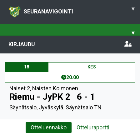
▾
SEURANAVIGOINTI
▾
KIRJAUDU
18
KES
20.00
Naiset 2
,
Naisten Kolmonen
Riemu - JyPK 2
6 - 1
Säynätsalo, Jyväskylä. Säynätsalo TN
Otteluennakko
Otteluraportti