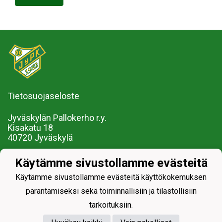
Tietosuojaseloste
Jyväskylän Pallokerho r.y.
Kisakatu 18
40720 Jyväskylä
Myynti ja markkinointi Taru Ekman 040-534 1789
Käytämme sivustollamme evästeitä
Käytämme sivustollamme evästeitä käyttökokemuksen
parantamiseksi sekä toiminnallisiin ja tilastollisiin
tarkoituksiin.