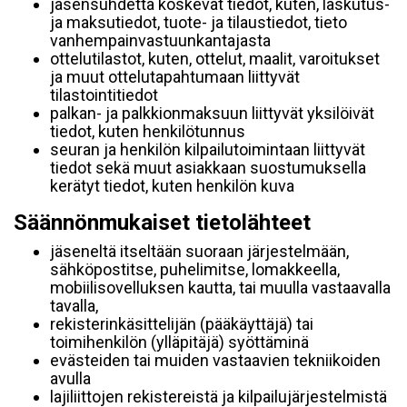
jäsensuhdetta koskevat tiedot, kuten, laskutus-
ja maksutiedot, tuote- ja tilaustiedot, tieto
vanhempainvastuunkantajasta
ottelutilastot, kuten, ottelut, maalit, varoitukset
ja muut ottelutapahtumaan liittyvät
tilastointitiedot
palkan- ja palkkionmaksuun liittyvät yksilöivät
tiedot, kuten henkilötunnus
seuran ja henkilön kilpailutoimintaan liittyvät
tiedot sekä muut asiakkaan suostumuksella
kerätyt tiedot, kuten henkilön kuva
Säännönmukaiset tietolähteet
jäseneltä itseltään suoraan järjestelmään,
sähköpostitse, puhelimitse, lomakkeella,
mobiilisovelluksen kautta, tai muulla vastaavalla
tavalla,
rekisterinkäsittelijän (pääkäyttäjä) tai
toimihenkilön (ylläpitäjä) syöttäminä
evästeiden tai muiden vastaavien tekniikoiden
avulla
lajiliittojen rekistereistä ja kilpailujärjestelmistä