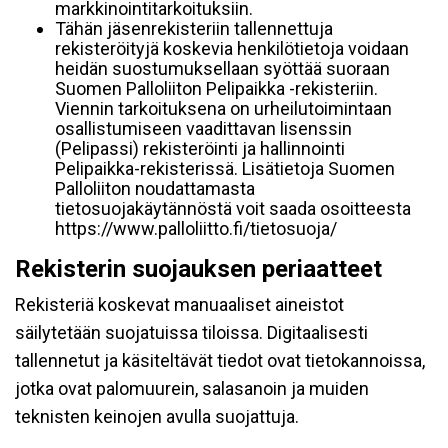
markkinointitarkoituksiin.
Tähän jäsenrekisteriin tallennettuja
rekisteröityjä koskevia henkilötietoja voidaan
heidän suostumuksellaan syöttää suoraan
Suomen Palloliiton Pelipaikka -rekisteriin.
Viennin tarkoituksena on urheilutoimintaan
osallistumiseen vaadittavan lisenssin
(Pelipassi) rekisteröinti ja hallinnointi
Pelipaikka-rekisterissä. Lisätietoja Suomen
Palloliiton noudattamasta
tietosuojakäytännöstä voit saada osoitteesta
https://www.palloliitto.fi/tietosuoja/
Rekisterin suojauksen periaatteet
Rekisteriä koskevat manuaaliset aineistot
säilytetään suojatuissa tiloissa. Digitaalisesti
tallennetut ja käsiteltävät tiedot ovat tietokannoissa,
jotka ovat palomuurein, salasanoin ja muiden
teknisten keinojen avulla suojattuja.