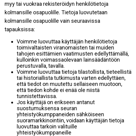
myy tai vuokraa rekisteröidyn henkilötietoja
kolmansille osapuolille. Tietoja luovutetaan
kolmansille osapuolille vain seuraavissa
tapauksissa:
Voimme luovuttaa käyttäjän henkilötietoja
toimivaltaisten viranomaisten tai muiden
tahojen esittämien vaatimusten edellyttämällä,
kulloinkin voimassaolevaan lainsäädäntöön
perustuvalla, tavalla.
Voimme luovuttaa tietoja tilastollista, tieteellistä
tai historiallista tutkimusta varten edellyttäen,
että tiedot on muutettu sellaiseen muotoon,
että tiedon kohde ei enää ole niistä
tunnistettavissa.
Jos käyttäjä on erikseen antanut
suostumuksensa seuran
yhteistyökumppaneiden sähköiseen
suoramarkkinointiin, voidaan käyttäjän tietoja
luovuttaa tarkoin valituille
yhteistyökumppaneille