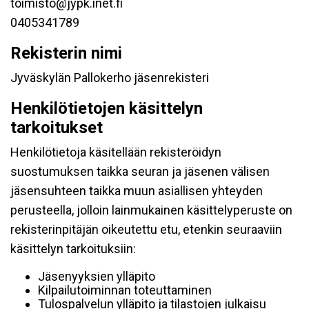
toimisto@jypk.inet.fi
0405341789
Rekisterin nimi
Jyväskylän Pallokerho jäsenrekisteri
Henkilötietojen käsittelyn
tarkoitukset
Henkilötietoja käsitellään rekisteröidyn
suostumuksen taikka seuran ja jäsenen välisen
jäsensuhteen taikka muun asiallisen yhteyden
perusteella, jolloin lainmukainen käsittelyperuste on
rekisterinpitäjän oikeutettu etu, etenkin seuraaviin
käsittelyn tarkoituksiin:
Jäsenyyksien ylläpito
Kilpailutoiminnan toteuttaminen
Tulospalvelun ylläpito ja tilastojen julkaisu