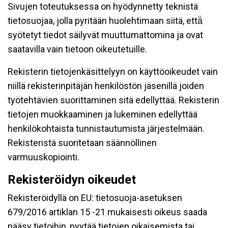
Sivujen toteutuksessa on hyödynnetty teknistä
tietosuojaa, jolla pyritään huolehtimaan siitä, että̈
syötetyt tiedot säilyvät muuttumattomina ja ovat
saatavilla vain tietoon oikeutetuille.
Rekisterin tietojenkäsittelyyn on käyttöoikeudet vain
niillä rekisterinpitäjän henkilöstön jäsenillä joiden
työtehtävien suorittaminen sitä edellyttää. Rekisterin
tietojen muokkaaminen ja lukeminen edellyttää
henkilökohtaista tunnistautumista järjestelmään.
Rekisteristä suoritetaan säännöllinen
varmuuskopiointi.
Rekisteröidyn oikeudet
Rekisteröidyllä on EU: tietosuoja-asetuksen
679/2016 artiklan 15 -21 mukaisesti oikeus saada
pääsy tietoihin, pyytää tietojen oikaisemista tai