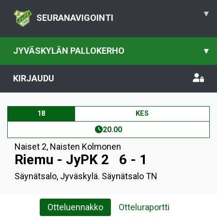
▾
SEURANAVIGOINTI
JYVÄSKYLÄN PALLOKERHO
▾
KIRJAUDU
18
KES
20.00
Naiset 2
,
Naisten Kolmonen
Riemu - JyPK 2
6 - 1
Säynätsalo, Jyväskylä. Säynätsalo TN
Otteluennakko
Otteluraportti