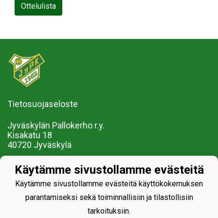
Ottelulista
Tietosuojaseloste
Jyväskylän Pallokerho r.y.
Kisakatu 18
40720 Jyväskylä
Myynti ja markkinointi Taru Ekman 040-534 1789
Käytämme sivustollamme evästeitä
Käytämme sivustollamme evästeitä käyttökokemuksen
parantamiseksi sekä toiminnallisiin ja tilastollisiin
tarkoituksiin.