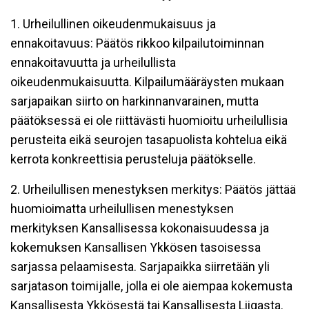
1. Urheilullinen oikeudenmukaisuus ja
ennakoitavuus: Päätös rikkoo kilpailutoiminnan
ennakoitavuutta ja urheilullista
oikeudenmukaisuutta. Kilpailumääräysten mukaan
sarjapaikan siirto on harkinnanvarainen, mutta
päätöksessä ei ole riittävästi huomioitu urheilullisia
perusteita eikä seurojen tasapuolista kohtelua eikä
kerrota konkreettisia perusteluja päätökselle.
2. Urheilullisen menestyksen merkitys: Päätös jättää
huomioimatta urheilullisen menestyksen
merkityksen Kansallisessa kokonaisuudessa ja
kokemuksen Kansallisen Ykkösen tasoisessa
sarjassa pelaamisesta. Sarjapaikka siirretään yli
sarjatason toimijalle, jolla ei ole aiempaa kokemusta
Kansallisesta Ykkösestä tai Kansallisesta Liigasta.