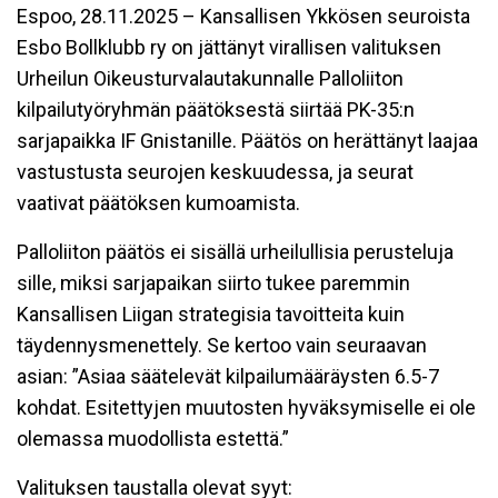
Espoo, 28.11.2025 – Kansallisen Ykkösen seuroista
Esbo Bollklubb ry on jättänyt virallisen valituksen
Urheilun Oikeusturvalautakunnalle Palloliiton
kilpailutyöryhmän päätöksestä siirtää PK-35:n
sarjapaikka IF Gnistanille. Päätös on herättänyt laajaa
vastustusta seurojen keskuudessa, ja seurat
vaativat päätöksen kumoamista.
Palloliiton päätös ei sisällä urheilullisia perusteluja
sille, miksi sarjapaikan siirto tukee paremmin
Kansallisen Liigan strategisia tavoitteita kuin
täydennysmenettely. Se kertoo vain seuraavan
asian: ”Asiaa säätelevät kilpailumääräysten 6.5-7
kohdat. Esitettyjen muutosten hyväksymiselle ei ole
olemassa muodollista estettä.”
Valituksen taustalla olevat syyt: