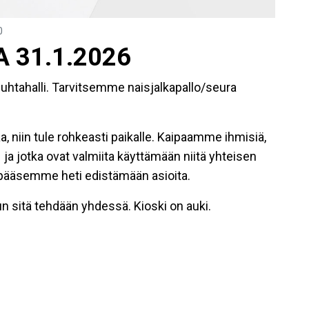
0
LA 31.1.2026
 Huhtahalli. Tarvitsemme naisjalkapallo/seura
aa, niin tule rohkeasti paikalle. Kaipaamme ihmisiä,
– ja jotka ovat valmiita käyttämään niitä yhteisen
in pääsemme heti edistämään asioita.
un sitä tehdään yhdessä. Kioski on auki.