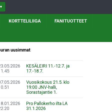
▾
KORTTELILIIGA
FANITUOTTEET
uran uusimmat
23.05.2026
KESÄLEIRI 11.-12.7. ja
11.45
17.-18.7.
07.05.2026
Vuosikokous 21.5. klo
10.51
19:00 JNV-halli,
Sorastajantie 1.
18.01.2026
Pro Pallokerho ilta LA
22.20
31.1.2026