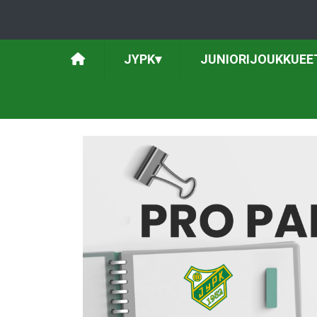
JYPK
▾
JUNIORIJOUKKUEE