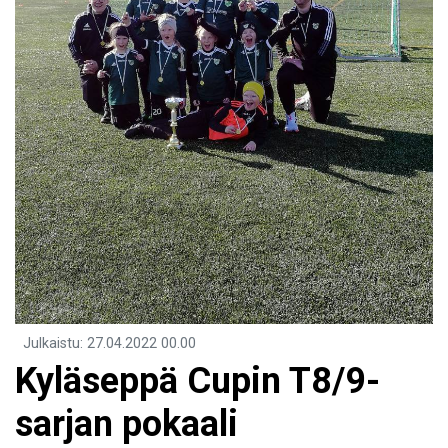
Julkaistu
:
27.04.2022
00.00
Kyläseppä Cupin T8/9-
sarjan pokaali