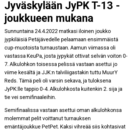
Jyväskylään JyPK T-13 -
joukkueen mukana
Sunnuntaina 24.4.2022 matkasi iloinen joukko
jypkiläisiä Petäjävedelle pelaamaan ensimmäistä
cup-muotoista turnaustaan. Aamun viimassa oli
vastassa KeuPa, josta jypykät ottivat selvän voiton 0-
7. Alkulohkon toisessa pelissä vastaan asettui jo
viime kesältä ja JJK:n talviliigastakin tuttu MuurY
Reds. Tämä peli oli varsin sekava, ja tuloksena
JyPK:lle tappio 0-4. Alkulohkosta kuitenkin 2. sija ja
tie vei semifinaaleihin.
Semifinaalissa vastaan asettui oman alkulohkonsa
molemmat pelit voittanut turnauksen
emäntäjoukkue PetPet. Kaksi vihreää siis kohtasivat