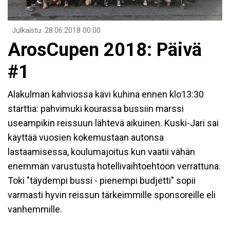
Julkaistu
:
28.06.2018
00.00
ArosCupen 2018: Päivä
#1
Alakulman kahviossa kävi kuhina ennen klo13:30
starttia: pahvimuki kourassa bussiin marssi
useampikin reissuun lähtevä aikuinen. Kuski-Jari sai
käyttää vuosien kokemustaan autonsa
lastaamisessa, koulumajoitus kun vaatii vähän
enemmän varustusta hotellivaihtoehtoon verrattuna.
Toki "täydempi bussi - pienempi budjetti" sopii
varmasti hyvin reissun tärkeimmille sponsoreille eli
vanhemmille.