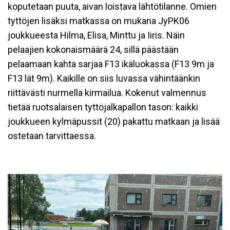
koputetaan puuta, aivan loistava lähtötilanne. Omien
tyttöjen lisäksi matkassa on mukana JyPK06
joukkueesta Hilma, Elisa, Minttu ja Iiris. Näin
pelaajien kokonaismäärä 24, sillä päästään
pelaamaan kahta sarjaa F13 ikäluokassa (F13 9m ja
F13 lät 9m). Kaikille on siis luvassa vähintäänkin
riittävästi nurmella kirmailua. Kokenut valmennus
tietää ruotsalaisen tyttöjalkapallon tason: kaikki
joukkueen kylmäpussit (20) pakattu matkaan ja lisää
ostetaan tarvittaessa.