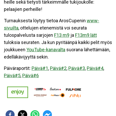
heille sekä tietysti tärkeimmälle tukijoukolle:
pelaajien perheille!
Turnauksesta löytyy tietoa ArosCupenin
www-
sivuilta
, ottelujen etenemistä voi seurata
tulospalvelusta sarjojen
F13 m9
ja
F13m9 lätt
tuloksia seuraten. Ja kun pyritäänpä kaikki pelit myös
joukkueen
YouTube-kanavalta
suorana lähettämään,
edelläkävijyyttä sekin.
Päiväraportit:
Päivä#1
,
Päivä#2
,
Päivä#3
,
Päivä#4
,
Päivä#5
,
Päivä#6